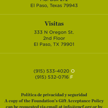
El Paso, Texas 79943
Visitas
333 N Oregon St.
2nd Floor
El Paso, TX 79901
(915) 533-4020
O
(915) 532-0716
F
Política de privacidad y seguridad
A copy of the Foundation’s Gift Acceptance Policy
can be requested via email at
info@epcf.org
or by